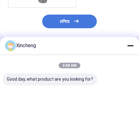
চালিয়ে
Xincheng
প্রস্তাবিত পণ্য
2:48 AM
Good day, what product are you looking for?
অ্যালুমিনিয়াম সামঞ্জস্যতা উত্পাদন
উচ্চ নির্ভুলতা কোল্ড শিরোনাম
গোলাকার টংস্টেন কার্বা
দক্ষতা জন্য কাস্টমাইজড কার্বাইড
প্রক্রিয়া কার্বাইড উত্পাদন উচ্চ
হেডিং স্টিল সামঞ্জস্যত
কোল্ড হেডিং ডাই
চাহিদা পণ্য জন্য fastener
কর্মক্ষমতা জন্য মারা
ছাঁচ
ভালো দাম
ভালো দাম
ভালো দাম