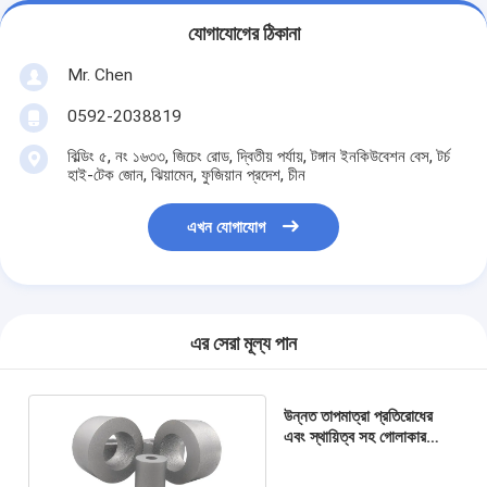
যোগাযোগের ঠিকানা
Mr. Chen
0592-2038819
বিল্ডিং ৫, নং ১৬৩৩, জিচেং রোড, দ্বিতীয় পর্যায়, টঙ্গান ইনকিউবেশন বেস, টর্চ
হাই-টেক জোন, ঝিয়ামেন, ফুজিয়ান প্রদেশ, চীন
এখন যোগাযোগ
এর সেরা মূল্য পান
উন্নত তাপমাত্রা প্রতিরোধের
এবং স্থায়িত্ব সহ গোলাকার
কার্বাইড কোল্ড হেডিং ডাই