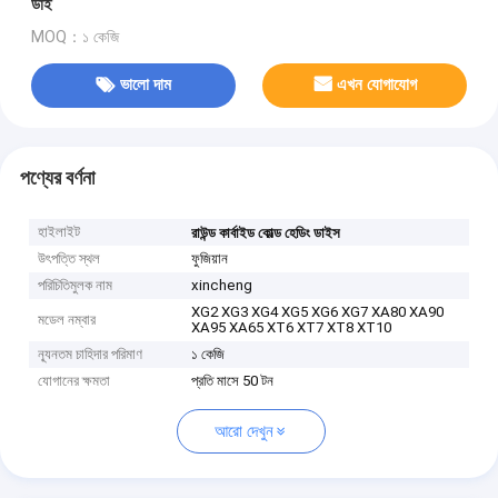
ডাই
MOQ：১ কেজি
ভালো দাম
এখন যোগাযোগ
পণ্যের বর্ণনা
হাইলাইট
রাউন্ড কার্বাইড কোল্ড হেডিং ডাইস
উৎপত্তি স্থল
ফুজিয়ান
পরিচিতিমুলক নাম
xincheng
XG2 XG3 XG4 XG5 XG6 XG7 XA80 XA90
মডেল নম্বার
XA95 XA65 XT6 XT7 XT8 XT10
ন্যূনতম চাহিদার পরিমাণ
১ কেজি
যোগানের ক্ষমতা
প্রতি মাসে 50 টন
আরো দেখুন