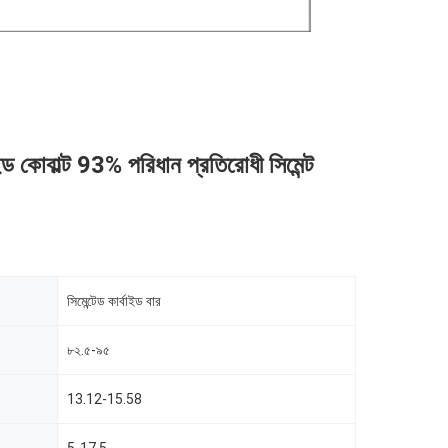
াইড কোবাল্ট 93% পরিধান প্রতিরোধী সিমেন্ট
সিমেন্টেড কার্বাইড বার
৮২.৫-৯৫
13.12-15.58