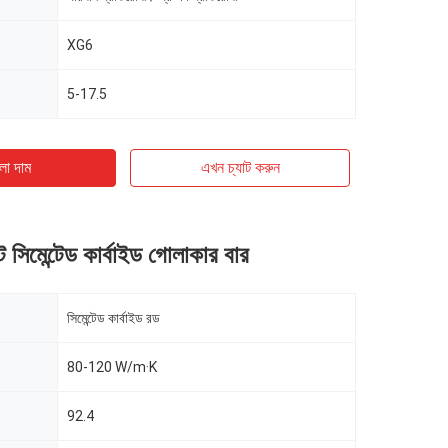
XG6
5-17.5
ো দাম
এখন চ্যাট করুন
্ট সিমেন্টেড কার্বাইড গোলাকার বার
সিমেন্টেড কার্বাইড রড
80-120 W/m·K
92.4