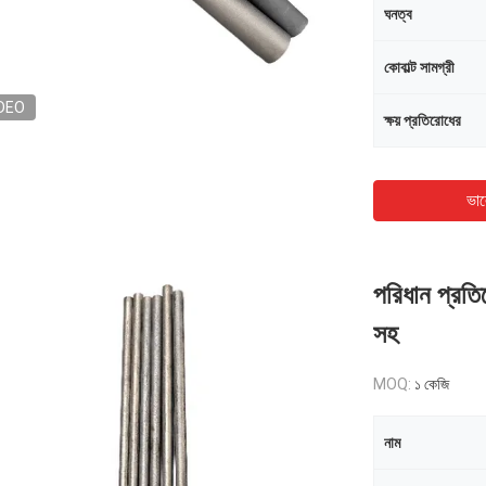
ঘনত্ব
কোবাল্ট সামগ্রী
DEO
ক্ষয় প্রতিরোধের
ভাল
পরিধান প্রতির
সহ
MOQ:
১ কেজি
নাম