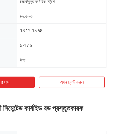
সিমেন্টযুক্ত কার্বাইড স্ট্রিপ
৮২.৫-৯৫
13.12-15.58
5-17.5
উচ্চ
ো দাম
এখন চ্যাট করুন
ধী সিমেন্টেড কার্বাইড রড প্রস্তুতকারক