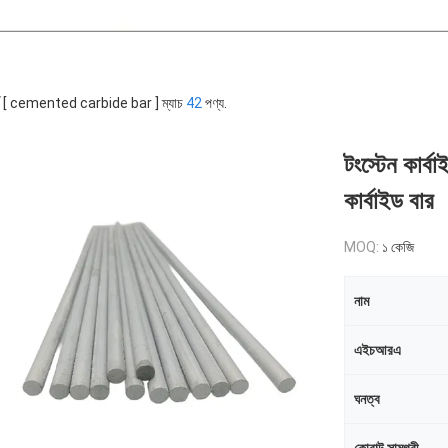
র্ড [ cemented carbide bar ] ম্যাচ
42
পণ্য.
টংস্টেন কার্ব
কার্বাইড বার
MOQ:
১ কেজি
নাম
এইচআরএ
ঘনত্ব