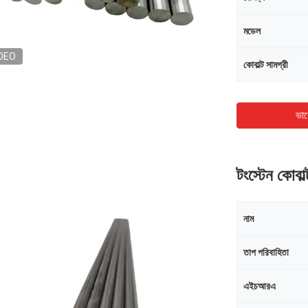
মডেল
DEO
কোবাল্ট সামগ্রী
ভাল
টংস্টেন কোবাল
নাম
তাপ পরিবাহিতা
এইচআরএ