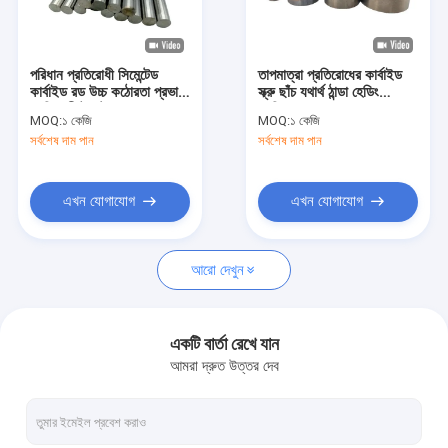
কারখানা পরিদর্শন
গুণমান নিয়ন্ত্রণ
পরিধান প্রতিরোধী সিমেন্টেড
তাপমাত্রা প্রতিরোধের কার্বাইড
কার্বাইড রড উচ্চ কঠোরতা প্রভাব
স্ক্রু ছাঁচ যথার্থ ঠান্ডা হেডিং
খবর
প্রতিরোধী টংস্টেন বৃত্তাকার বার
প্রক্রিয়া সঙ্গে forged
MOQ:
১ কেজি
MOQ:
১ কেজি
সর্বশেষ দাম পান
সর্বশেষ দাম পান
একটি উদ্ধৃতি অনুরোধ করুন
এখন যোগাযোগ
এখন যোগাযোগ
সিমেন্টেড কার্বাইড রড
আরো দেখুন
টংস্টেন কার্বাইড রড
কার্বাইড ঠান্ডা শিরোনাম মারা
একটি বার্তা রেখে যান
আমরা দ্রুত উত্তর দেব
কার্বাইড টি রড
কুল্যান্ট হোল সহ কার্বাইড রড