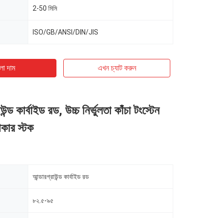
2-50 মিমি
ISO/GB/ANSI/DIN/JIS
ো দাম
এখন চ্যাট করুন
ন্ড কার্বাইড রড, উচ্চ নির্ভুলতা কাঁচা টংস্টেন
তাকার স্টক
আন্ডারগ্রাউন্ড কার্বাইড রড
৮২.৫-৯৫