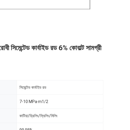
োধী সিমেন্টেড কার্বাইড রড 6% কোবাল্ট সামগ্রী
সিমেন্টেড কার্বাইড রড
7-10 MPa·m1/2
কাটিয়া/ড্রিলিং/ফ্রিলিং/মিলিং