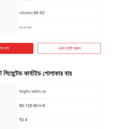
এইচআরএ 89-93
৮২.৫-৯৫
ো দাম
এখন চ্যাট করুন
্ট সিমেন্টেড কার্বাইড গোলাকার বার
সিমেন্টেড কার্বাইড রড
80-120 W/m·K
92.4