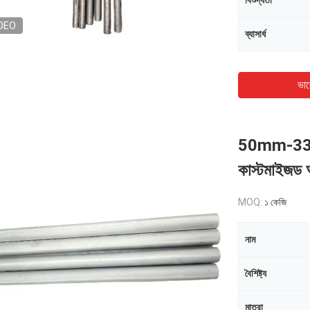
বিশুদ্ধতা
DEO
ব্যাসার্ধ
ভাল
50mm-330mm
কাস্টমাইজড আই
MOQ:
১ কেজি
নাম
বৈশিষ্ট্য
মাত্রা