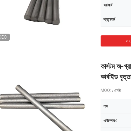
ব্যাসার্ধ
স্ট্যান্ডার্ড
DEO
ভাল
কাস্টম অ-গ্রাউ
কার্বাইড বৃত্
MOQ:
১ কেজি
নাম
এইচআরএ