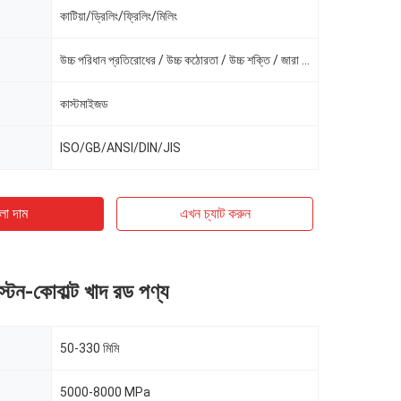
কাটিয়া/ড্রিলিং/ফ্রিলিং/মিলিং
উচ্চ পরিধান প্রতিরোধের / উচ্চ কঠোরতা / উচ্চ শক্তি / জারা প্রতিরোধের
কাস্টমাইজড
ISO/GB/ANSI/DIN/JIS
ো দাম
এখন চ্যাট করুন
্টেন-কোবাল্ট খাদ রড পণ্য
50-330 মিমি
5000-8000 MPa