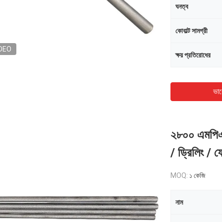
ঘনত্ব
কোবাল্ট সামগ্রী
DEO
ক্ষয় প্রতিরোধের
ভাল
২৮০০ এমপিএ-
/ ড্রিলিং / ফ
MOQ:
১ কেজি
নাম