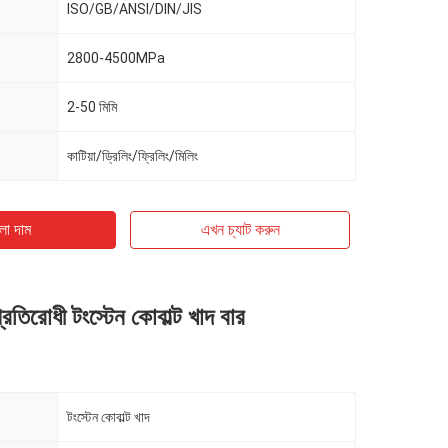
ISO/GB/ANSI/DIN/JIS
2800-4500MPa
2-50 মিমি
কাটিয়া/ড্রিলিং/ফ্রিলিং/মিলিং
ো দাম
এখন চ্যাট করুন
্রতিরোধী টংস্টেন কোবাল্ট খাদ বার
টংস্টেন কোবাল্ট খাদ