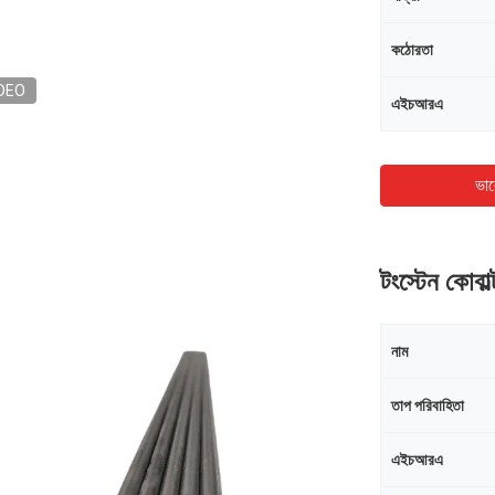
কঠোরতা
DEO
এইচআরএ
ভাল
টংস্টেন কোবাল
নাম
তাপ পরিবাহিতা
এইচআরএ