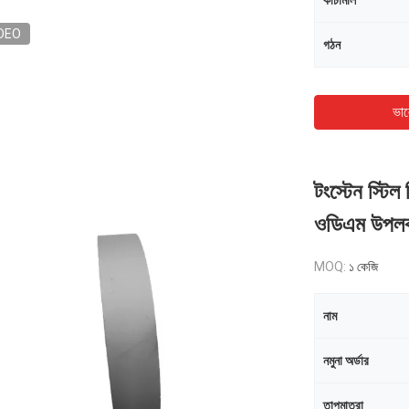
কাঁচামাল
DEO
গঠন
ভাল
টংস্টেন স্টিল
ওডিএম উপলব
MOQ:
১ কেজি
নাম
নমুনা অর্ডার
তাপমাত্রা