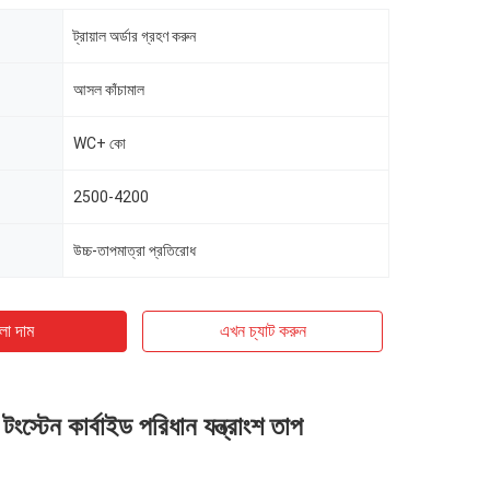
ট্রায়াল অর্ডার গ্রহণ করুন
আসল কাঁচামাল
WC+ কো
2500-4200
উচ্চ-তাপমাত্রা প্রতিরোধ
ো দাম
এখন চ্যাট করুন
 টংস্টেন কার্বাইড পরিধান যন্ত্রাংশ তাপ