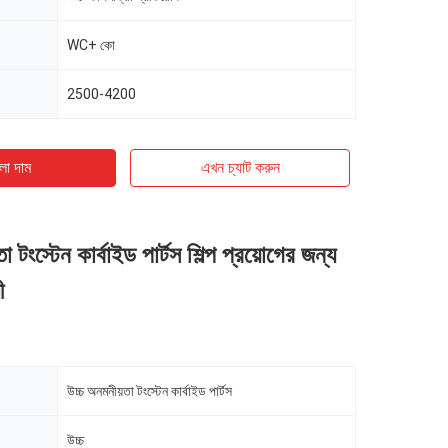
WC+ কো
2500-4200
ো দাম
এখন চ্যাট করুন
া টংস্টেন কার্বাইড পার্টস শিল্প প্রয়োগের জন্য
ী
উচ্চ অনমনীয়তা টংস্টেন কার্বাইড পার্টস
উচ্চ