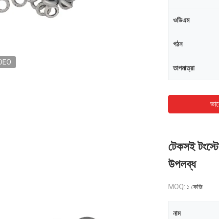
ওডিএম
গঠন
DEO
তাপমাত্রা
ভাল
টেকসই টংস্টেন
উপলব্ধ
MOQ:
১ কেজি
নাম