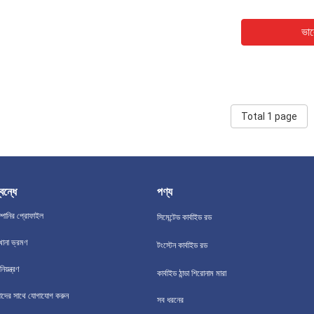
ভাল
Total 1 page
বন্ধে
পণ্য
্পানির প্রোফাইল
সিমেন্টেড কার্বাইড রড
খানা ভ্রমণ
টংস্টেন কার্বাইড রড
িয়ন্ত্রণ
কার্বাইড ঠান্ডা শিরোনাম মারা
দের সাথে যোগাযোগ করুন
সব ধরনের