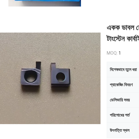
একক ডাবল হেড
টাংস্টেন কার্ব
MOQ:
1
বিশেষভাবে তুলে ধরা
প্যাকেজিং বিবরণ
ডেলিভারি সময়
পরিশোধের শর্ত
উৎপত্তি স্থল