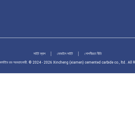
সাইট ম্যাপ
│
মোবাইল সাইট
│
গোপনীয়তা নীতি
্টেড কার্বাইড রড সরবরাহকারী. © 2024 - 2026 Xincheng (xiamen) cemented carbide co., ltd.. Al