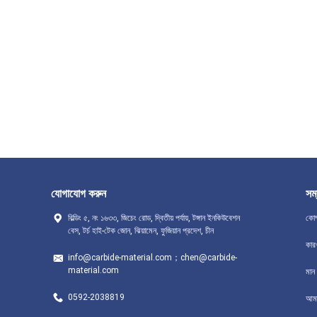
যোগাযোগ করুন
সম্
বিল্ডিং ৫, নং ১৬৩৩, জিচেং রোড, দ্বিতীয় পর্যায়, টঙ্গান ইনকিউবেশন
কোম
বেস, টর্চ হাই-টেক জোন, ঝিয়ামেন, ফুজিয়ান প্রদেশ, চীন
কার
info@carbide-material.com；chen@carbide-
material.com
মান ন
0592-2038819
আমা