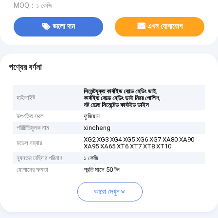
MOQ：১ কেজি
ভালো দাম
এখন যোগাযোগ
পণ্যের বর্ণনা
,
সিমেন্টযুক্ত কার্বাইড কোল্ড হেডিং ডাই
হাইলাইট
,
কার্বাইড কোল্ড হেডিং ডাই মিরর পোলিশ
নট মোল্ড সিমেন্টেড কার্বাইড ডাইস
উৎপত্তি স্থল
ফুজিয়ান
পরিচিতিমুলক নাম
xincheng
XG2 XG3 XG4 XG5 XG6 XG7 XA80 XA90
মডেল নম্বার
XA95 XA65 XT6 XT7 XT8 XT10
ন্যূনতম চাহিদার পরিমাণ
১ কেজি
যোগানের ক্ষমতা
প্রতি মাসে 50 টন
আরো দেখুন