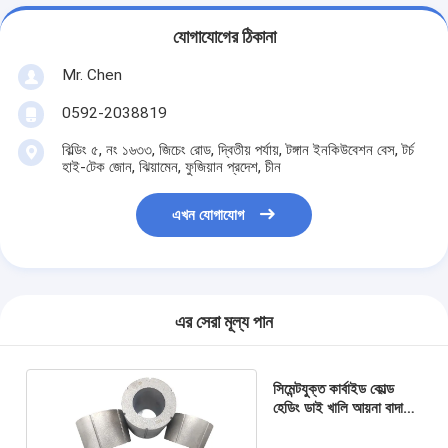
যোগাযোগের ঠিকানা
Mr. Chen
0592-2038819
বিল্ডিং ৫, নং ১৬৩৩, জিচেং রোড, দ্বিতীয় পর্যায়, টঙ্গান ইনকিউবেশন বেস, টর্চ
হাই-টেক জোন, ঝিয়ামেন, ফুজিয়ান প্রদেশ, চীন
এখন যোগাযোগ
এর সেরা মূল্য পান
সিমেন্টযুক্ত কার্বাইড কোল্ড
হেডিং ডাই খালি আয়না বাদাম
ছাঁচ জন্য পোলিশ