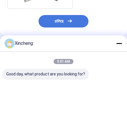
চালিয়ে
Xincheng
প্রস্তাবিত পণ্য
5:51 AM
Good day, what product are you looking for?
অ্যালুমিনিয়াম সামঞ্জস্যতা উত্পাদন
উচ্চ নির্ভুলতা কোল্ড শিরোনাম
গোলাকার টংস্টেন কার্বা
দক্ষতা জন্য কাস্টমাইজড কার্বাইড
প্রক্রিয়া কার্বাইড উত্পাদন উচ্চ
হেডিং স্টিল সামঞ্জস্যত
কোল্ড হেডিং ডাই
চাহিদা পণ্য জন্য fastener
কর্মক্ষমতা জন্য মারা
ছাঁচ
ভালো দাম
ভালো দাম
ভালো দাম