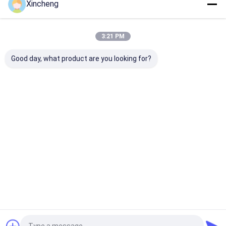
Xincheng
বাড়ি
আমাদের
আমাদের সাথে যোগাযোগ
Desktop
Site
সম্পর্কে
করুন
3:21 PM
সাইট ম্যাপ
গোপনীয়তা নীতি
গুণ
সিমেন্টেড কার্বাইড রড
চীন কারখানা.Copyright © 2026 Xincheng (xiamen)
Good day, what product are you looking for?
cemented carbide co., ltd.. All Rights Reserved.
বাড়ি
পণ্য
আমাদের সম্বন্ধে