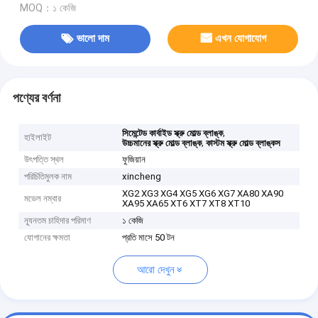
MOQ：১ কেজি
ভালো দাম
এখন যোগাযোগ
পণ্যের বর্ণনা
,
সিমেন্টেড কার্বাইড স্ক্রু মোল্ড ব্লাঙ্ক
হাইলাইট
,
উচ্চমানের স্ক্রু মোল্ড ব্লাঙ্ক
কাস্টম স্ক্রু মোল্ড ব্লাঙ্কস
উৎপত্তি স্থল
ফুজিয়ান
পরিচিতিমুলক নাম
xincheng
XG2 XG3 XG4 XG5 XG6 XG7 XA80 XA90
মডেল নম্বার
XA95 XA65 XT6 XT7 XT8 XT10
ন্যূনতম চাহিদার পরিমাণ
১ কেজি
যোগানের ক্ষমতা
প্রতি মাসে 50 টন
আরো দেখুন