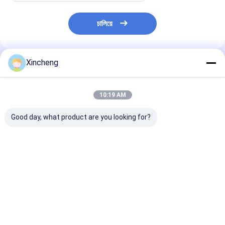
চালিয়ে
Xincheng
প্রস্তাবিত পণ্য
10:19 AM
Good day, what product are you looking for?
অ্যালুমিনিয়াম সামঞ্জস্যতা উত্পাদন
উচ্চ নির্ভুলতা কোল্ড শিরোনাম
গোলাকার টংস্টেন কার্বা
দক্ষতা জন্য কাস্টমাইজড কার্বাইড
প্রক্রিয়া কার্বাইড উত্পাদন উচ্চ
হেডিং স্টিল সামঞ্জস্যত
কোল্ড হেডিং ডাই
চাহিদা পণ্য জন্য fastener
কর্মক্ষমতা জন্য মারা
ছাঁচ
ভালো দাম
ভালো দাম
ভালো দাম