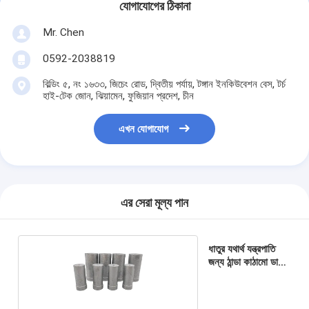
যোগাযোগের ঠিকানা
Mr. Chen
0592-2038819
বিল্ডিং ৫, নং ১৬৩৩, জিচেং রোড, দ্বিতীয় পর্যায়, টঙ্গান ইনকিউবেশন বেস, টর্চ
হাই-টেক জোন, ঝিয়ামেন, ফুজিয়ান প্রদেশ, চীন
এখন যোগাযোগ
এর সেরা মূল্য পান
ধাতুর যথার্থ যন্ত্রপাতি
জন্য ঠান্ডা কাঠামো ডাই
ব্লাঙ্ক