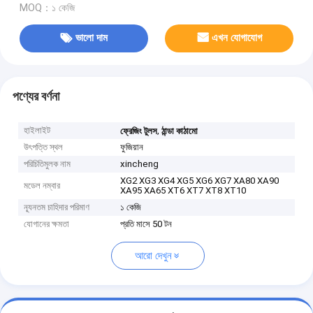
MOQ：১ কেজি
ভালো দাম
এখন যোগাযোগ
পণ্যের বর্ণনা
হাইলাইট
,
ফ্রেজিং টুলস
ঠান্ডা কাঠামো
উৎপত্তি স্থল
ফুজিয়ান
পরিচিতিমুলক নাম
xincheng
XG2 XG3 XG4 XG5 XG6 XG7 XA80 XA90
মডেল নম্বার
XA95 XA65 XT6 XT7 XT8 XT10
ন্যূনতম চাহিদার পরিমাণ
১ কেজি
যোগানের ক্ষমতা
প্রতি মাসে 50 টন
আরো দেখুন