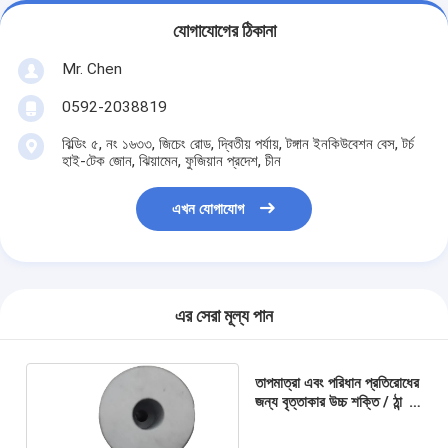
যোগাযোগের ঠিকানা
Mr. Chen
0592-2038819
বিল্ডিং ৫, নং ১৬৩৩, জিচেং রোড, দ্বিতীয় পর্যায়, টঙ্গান ইনকিউবেশন বেস, টর্চ
হাই-টেক জোন, ঝিয়ামেন, ফুজিয়ান প্রদেশ, চীন
এখন যোগাযোগ
এর সেরা মূল্য পান
তাপমাত্রা এবং পরিধান প্রতিরোধের
জন্য বৃত্তাকার উচ্চ শক্তি / ঠান্ডা
শিরোনাম ডাই ফাঁকা