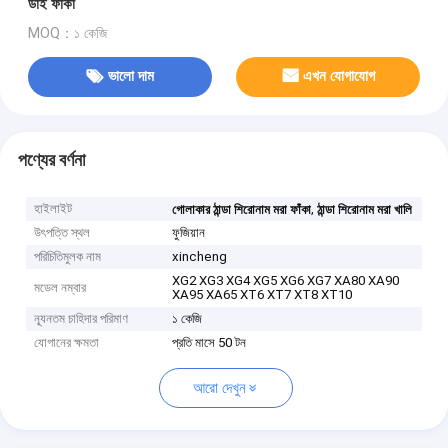
ডাই ফাঁকা
MOQ：১ কেজি
ভালো দাম
এখন যোগাযোগ
পণ্যের বর্ণনা
হাইলাইট
,
গোলাকার ঠান্ডা শিরোনাম মরা ফাঁকা
ঠান্ডা শিরোনাম মরা খালি
উৎপত্তি স্থল
ফুজিয়ান
পরিচিতিমুলক নাম
xincheng
XG2 XG3 XG4 XG5 XG6 XG7 XA80 XA90
মডেল নম্বার
XA95 XA65 XT6 XT7 XT8 XT10
ন্যূনতম চাহিদার পরিমাণ
১ কেজি
যোগানের ক্ষমতা
প্রতি মাসে 50 টন
আরো দেখুন