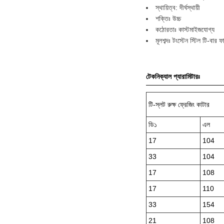
স্থায়িত্ব: দীর্ঘস্থায়ী
শক্তিঃ উচ্চ
কঠোরতাঃ কাস্টমাইজযোগ্য
মূলশব্দঃ টংস্টেন স্টিল টি-বার ফ
টেকনিক্যাল প্যারামিটারঃ
টি-স্লট রুক্ষ ফ্রেজিং কাটার
ডি১
এল
17
104
33
104
17
108
17
110
33
154
21
108