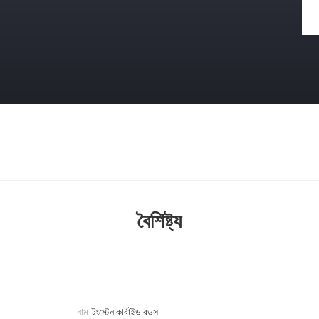
বৈশিষ্ট্য
নাম:
টংস্টেন কার্বাইড রডস