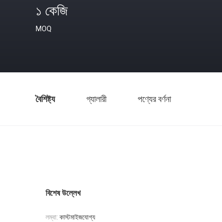
১ কেজি
MOQ
বৈশিষ্ট্য
গ্যালারী
পণ্যের বর্ণনা
বিশেষ উল্লেখ
লম্বা:
কাস্টমাইজযোগ্য