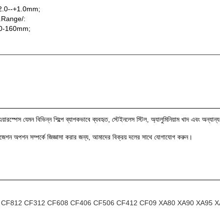
্য+2.0--+1.0mm;
m.Range/:
য100-160mm;
এয়ারস্পেস যেমন বিভিন্ন শিল্পে ব্যাপকভাবে ব্যবহৃত, স্টেইনলেস স্টিল, অ্যালুমিনিয়াম খাদ এবং অন্য
েশন অপশন সম্পর্কে জিজ্ঞাসা করার জন্য, আমাদের বিক্রয় দলের সাথে যোগাযোগ করুন।
F25 CF812 CF312 CF608 CF406 CF506 CF412 CF09 XA80 XA90 XA95 