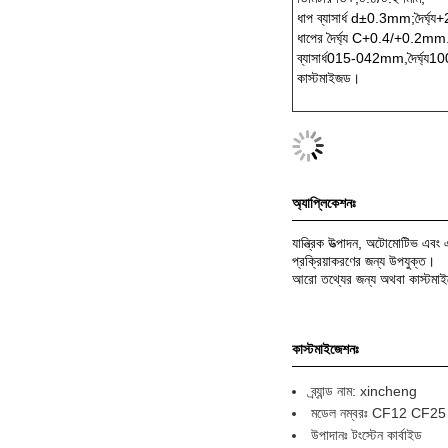
ধাপ ব্যাসার্ধ d±0.3mm;দৈর্ঘ
ধাপের দৈর্ঘ্য C+0.4/+0.2m
ব্যাসার্ধ015-042mm,দৈর্ঘ্
কাস্টমাইজড।
অ্যাপ্লিকেশনঃ
যান্ত্রিক উত্পাদন, অটোমোটিভ এবং 
প্রক্রিয়াকরণের জন্য উপযুক্ত।
আরো তথ্যের জন্য অথবা কাস্টমাইজ
কাস্টমাইজেশনঃ
ব্র্যান্ড নাম: xincheng
মডেল নম্বরঃ CF12 C
উপাদানঃ টংস্টেন কার্বাইড