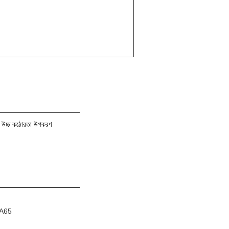
ান্য উচ্চ কঠোরতা উপকরণ
XA65