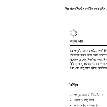
উচ্চ মানের টংস্টেন কার্বাইড রডস ফাইন 
পণ্যের বর্ণনাঃ
এই পণ্যটি আপনার সঠিক স্পেসিফিকে
পরিচালনা করার জন্য যথেষ্ট শক্তিশ
বিশেষভাবে শেষ মিলগুলির জন্য ডিজ
বিভিন্ন ধাতু কাটাতে পারে,ইস্পাত
যখন এটি ধাতু কাটা আসে, কার্বাইড
বৈশিষ্ট্যঃ
পণ্যের নামঃ কার্বাইড টি রড
প্রয়োগঃ ধাতু কাটা
দৈর্ঘ্যঃ কাস্টমাইজযোগ্য