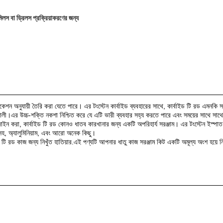
মিলস বা ড্রিলস প্রক্রিয়াকরণের জন্য
শন অনুযায়ী তৈরি করা যেতে পারে। এর টংস্টেন কার্বাইড ব্যবহারের সাথে, কার্বাইড টি রড এমনকি স
ালী।এর উচ্চ-শক্তি নকশা নিশ্চিত করে যে এটি ভারী ব্যবহার সহ্য করতে পারে এবং সময়ের সাথে সাথে ধ
াইন করা, কার্বাইড টি রড কোনও ধাতব কারখানার জন্য একটি অপরিহার্য সরঞ্জাম। এর টংস্টেন ইস্পাত ন
 সহ, অ্যালুমিনিয়াম, এবং আরো অনেক কিছু।
 টি রড কাজ জন্য নিখুঁত হাতিয়ার.এই পণ্যটি আপনার ধাতু কাজ সরঞ্জাম কিট একটি অমূল্য অংশ হয়ে নি