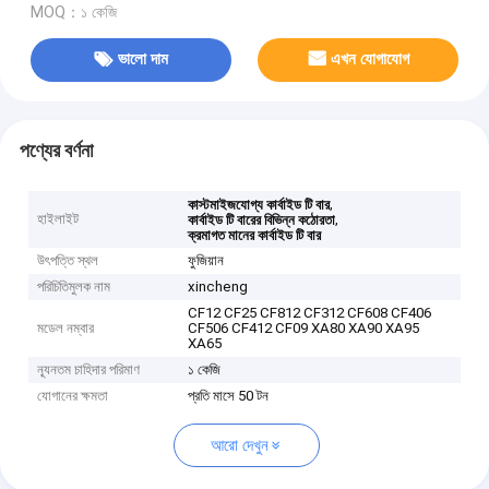
MOQ：১ কেজি
ভালো দাম
এখন যোগাযোগ
পণ্যের বর্ণনা
,
কাস্টমাইজযোগ্য কার্বাইড টি বার
হাইলাইট
,
কার্বাইড টি বারের বিভিন্ন কঠোরতা
ক্রমাগত মানের কার্বাইড টি বার
উৎপত্তি স্থল
ফুজিয়ান
পরিচিতিমুলক নাম
xincheng
CF12 CF25 CF812 CF312 CF608 CF406
মডেল নম্বার
CF506 CF412 CF09 XA80 XA90 XA95
XA65
ন্যূনতম চাহিদার পরিমাণ
১ কেজি
যোগানের ক্ষমতা
প্রতি মাসে 50 টন
আরো দেখুন