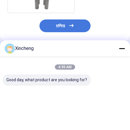
চালিয়ে
Xincheng
প্রস্তাবিত পণ্য
4:35 AM
Good day, what product are you looking for?
টনিযুক্ত টি-আকৃতির ধাতব কাটিয়া
দীর্ঘ জীবনকাল উচ্চ তাপমাত্রা এবং
শেষ মিল উপাদান টংস্টে
রড
পরিধান প্রতিরোধের জন্য টংস্টেন
T- আকৃতির স্থায়িত্ব 
কার্বাইড ছাতা আকৃতির টি- রড
দীর্ঘস্থায়ী কর্মক্ষমতা জন
ভালো দাম
ভালো দাম
ভালো দাম