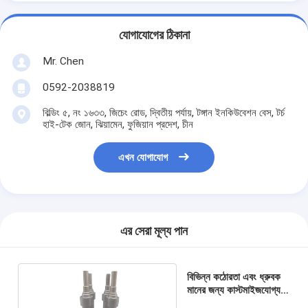
যোগাযোগের ঠিকানা
Mr. Chen
0592-2038819
বিল্ডিং ৫, নং ১৬৩৩, জিচেং রোড, দ্বিতীয় পর্যায়, টঙ্গান ইনকিউবেশন বেস, টর্চ
হাই-টেক জোন, ঝিয়ামেন, ফুজিয়ান প্রদেশ, চীন
এখন যোগাযোগ
এর সেরা মূল্য পান
বিভিন্ন কঠোরতা এবং ধ্রুবক
মানের জন্য কাস্টমাইজযোগ্য
কার্বাইড টি বার