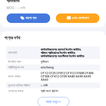
প্রতিরোধের
MOQ：১ কেজি
ভালো দাম
এখন যোগাযোগ
পণ্যের বর্ণনা
,
কাস্টমাইজযোগ্য ব্যাসার্ধ টংস্টেন কার্বাইড
হাইলাইট
,
পরিধান প্রতিরোধের টংস্টেন কার্বাইড
কাস্টমাইজযোগ্য সহনশীলতা টংস্টেন কার্বাইড
উৎপত্তি স্থল
ফুজিয়ান
পরিচিতিমুলক নাম
xincheng
CF12 CF25 CF812 CF312 CF608 CF406
মডেল নম্বার
CF506 CF412 CF09 XA80 XA90 XA95
XA65
ন্যূনতম চাহিদার পরিমাণ
১ কেজি
যোগানের ক্ষমতা
প্রতি মাসে 50 টন
আরো দেখুন