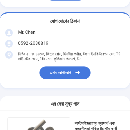
যোগাযোগের ঠিকানা
Mr. Chen
0592-2038819
বিল্ডিং ৫, নং ১৬৩৩, জিচেং রোড, দ্বিতীয় পর্যায়, টঙ্গান ইনকিউবেশন বেস, টর্চ
হাই-টেক জোন, ঝিয়ামেন, ফুজিয়ান প্রদেশ, চীন
এখন যোগাযোগ
এর সেরা মূল্য পান
কাস্টমাইজযোগ্য ব্যাসার্ধ এবং
সহনশীলতা শক্তি টংস্টেন কার্বাইড