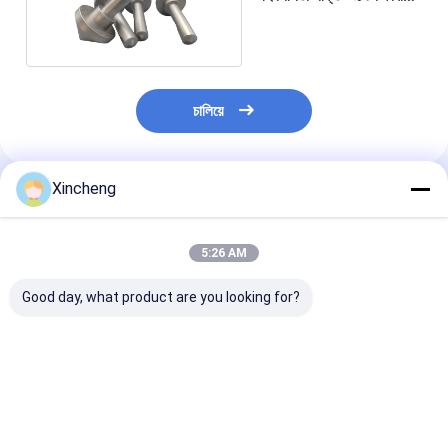
/ পরিধান প্রতিরোধের
চালিয়ে
Xincheng
প্রস্তাবিত পণ্য
5:26 AM
Good day, what product are you looking for?
টনিযুক্ত টি-আকৃতির ধাতব কাটিয়া
দীর্ঘ জীবনকাল উচ্চ তাপমাত্রা এবং
শেষ মিল উপাদান টংস্টে
রড
পরিধান প্রতিরোধের জন্য টংস্টেন
T- আকৃতির স্থায়িত্ব 
কার্বাইড ছাতা আকৃতির টি- রড
দীর্ঘস্থায়ী কর্মক্ষমতা জন