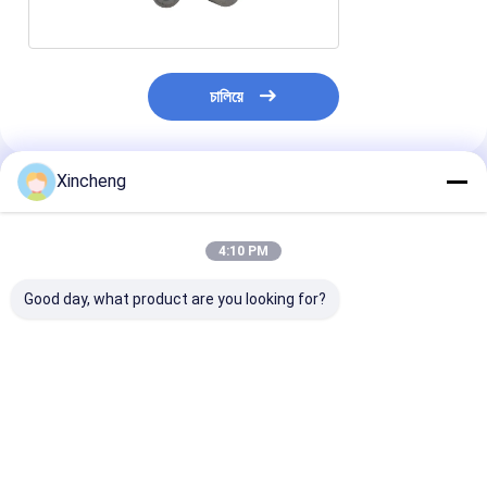
চালিয়ে
Xincheng
প্রস্তাবিত পণ্য
4:10 PM
Good day, what product are you looking for?
দীর্ঘ জীবনকাল উচ্চ তাপমাত্রা এবং
শেষ মিল উপাদান টংস্টেন কার্বাইড
ইন্ডাস্ট্রিয়াল টংস্টেন কা
পরিধান প্রতিরোধের জন্য টংস্টেন
T- আকৃতির স্থায়িত্ব এবং
রড, মেটাল কাটিয়া শেষ
কার্বাইড ছাতা আকৃতির টি- রড
দীর্ঘস্থায়ী কর্মক্ষমতা জন্য
উত্পাদন
ভালো দাম
ভালো দাম
ভালো দাম