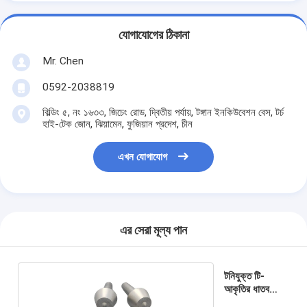
যোগাযোগের ঠিকানা
Mr. Chen
0592-2038819
বিল্ডিং ৫, নং ১৬৩৩, জিচেং রোড, দ্বিতীয় পর্যায়, টঙ্গান ইনকিউবেশন বেস, টর্চ
হাই-টেক জোন, ঝিয়ামেন, ফুজিয়ান প্রদেশ, চীন
এখন যোগাযোগ
এর সেরা মূল্য পান
টনিযুক্ত টি-
আকৃতির ধাতব
কাটিয়া রড