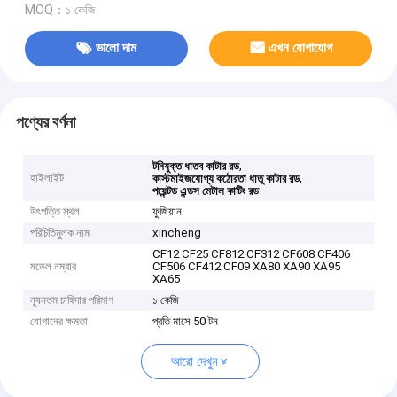
MOQ：১ কেজি
ভালো দাম
এখন যোগাযোগ
পণ্যের বর্ণনা
,
টনিযুক্ত ধাতব কাটার রড
হাইলাইট
,
কাস্টমাইজযোগ্য কঠোরতা ধাতু কাটার রড
পয়েন্টড এন্ডস মেটাল কাটিং রড
উৎপত্তি স্থল
ফুজিয়ান
পরিচিতিমুলক নাম
xincheng
CF12 CF25 CF812 CF312 CF608 CF406
মডেল নম্বার
CF506 CF412 CF09 XA80 XA90 XA95
XA65
ন্যূনতম চাহিদার পরিমাণ
১ কেজি
যোগানের ক্ষমতা
প্রতি মাসে 50 টন
আরো দেখুন