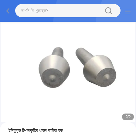
2
/
2
টনিযুক্ত টি-আকৃতির ধাতব কাটিয়া রড