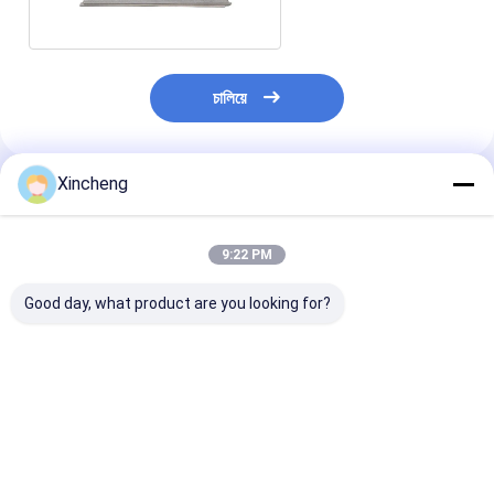
চালিয়ে
Xincheng
প্রস্তাবিত পণ্য
9:22 PM
Good day, what product are you looking for?
টংস্টেন কার্বাইড পরিধান বার,
ক্ষয় প্রতিরোধী টংস্টেন কার্বাইড
ফ্রিলিং / ড্রিলিং / টার্ন
টংস্টেন কার্বাইড টার্ন 0.3mm
স্ট্রিপ উচ্চ অনমনীয়তা কার্বাইড
উচ্চ ঘনত্বের টংস্টেন কা
0.1mm কাটিয়া সরঞ্জাম জন্য
লেথ
স্ট্রিপ
ভালো দাম
ভালো দাম
ভালো দাম