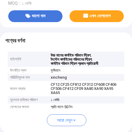
MOQ：১ কেজি
ভালো দাম
এখন যোগাযোগ
পণ্যের বর্ণনা
,
উচ্চ মানের কার্বাইড পরিধান স্ট্রিপ
হাইলাইট
,
টংস্টেন কার্বাইডের পরিধানের স্ট্রিপ
কার্বাইড পরিধান স্ট্রিপ প্রভাব প্রতিরোধী
উৎপত্তি স্থল
ফুজিয়ান
পরিচিতিমুলক নাম
xincheng
CF12 CF25 CF812 CF312 CF608 CF406
মডেল নম্বার
CF506 CF412 CF09 XA80 XA90 XA95
XA65
ন্যূনতম চাহিদার পরিমাণ
১ কেজি
যোগানের ক্ষমতা
প্রতি মাসে 50 টন
আরো দেখুন