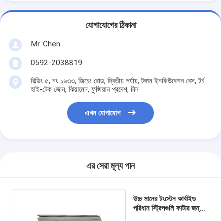
যোগাযোগের ঠিকানা
Mr. Chen
0592-2038819
বিল্ডিং ৫, নং ১৬৩৩, জিচেং রোড, দ্বিতীয় পর্যায়, টঙ্গান ইনকিউবেশন বেস, টর্চ
হাই-টেক জোন, ঝিয়ামেন, ফুজিয়ান প্রদেশ, চীন
এখন যোগাযোগ
এর সেরা মূল্য পান
উচ্চ মানের টংস্টেন কার্বাইড
পরিধান স্ট্রিপগুলি কাটার জন্য
প্রভাব প্রতিরোধী