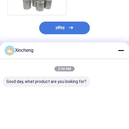
কোল্ড হেডিং ডাই ব্ল্যাক
চালিয়ে
Xincheng
প্রস্তাবিত পণ্য
2:24 AM
Good day, what product are you looking for?
অ্যালুমিনিয়াম সামঞ্জস্যতা উত্পাদন
উচ্চ নির্ভুলতা কোল্ড শিরোনাম
গোলাকার টংস্টেন কার্বা
দক্ষতা জন্য কাস্টমাইজড কার্বাইড
প্রক্রিয়া কার্বাইড উত্পাদন উচ্চ
হেডিং স্টিল সামঞ্জস্যত
কোল্ড হেডিং ডাই
চাহিদা পণ্য জন্য fastener
কর্মক্ষমতা জন্য মারা
ছাঁচ
ভালো দাম
ভালো দাম
ভালো দাম