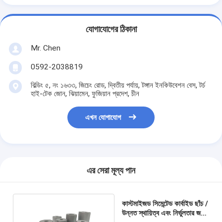
যোগাযোগের ঠিকানা
Mr. Chen
0592-2038819
বিল্ডিং ৫, নং ১৬৩৩, জিচেং রোড, দ্বিতীয় পর্যায়, টঙ্গান ইনকিউবেশন বেস, টর্চ
হাই-টেক জোন, ঝিয়ামেন, ফুজিয়ান প্রদেশ, চীন
এখন যোগাযোগ
এর সেরা মূল্য পান
কাস্টমাইজড সিমেন্টেড কার্বাইড ছাঁচ /
উন্নত স্থায়িত্ব এবং নির্ভুলতার জন্য