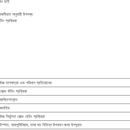
ডিং ডাই
োজনীয়তা অনুযায়ী উপলব্ধ
ডিং প্রক্রিয়া
উচ্চ তাপমাত্রা এবং পরিধান প্রতিরোধের
কোল্ড র্যাডিং প্রক্রিয়া
ব্যক্তিগতকৃত
কার্বাইড
উচ্চ নির্ভুলতা কোল্ড হেডিং প্রক্রিয়া
ইস্পাত, অ্যালুমিনিয়াম, তামা মত বিভিন্ন উপকরণ জন্য উপযুক্ত