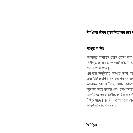
দীর্ঘ সেবা জীবন ঠান্ডা শিরোনাম ডাই ফা
পণ্যের বর্ণনাঃ
আমাদের কার্বাইড কোল্ড হেডিং ডাই 
নির্মাণ,এবং এয়ারস্পেসএই ছাঁচটি 
মানের পণ্য পান।
এর উচ্চ নির্ভুলতার নকশার সাথে, আ
এবং নির্ভরযোগ্য ফলাফল প্রদান করব
আমাদের কোম্পানিতে, আমরা উচ্চমান
ব্যবহার সহ্য করতে এবং রক্ষণাবেক্
আপনি আপনার অটোমোবাইল ফাস্টেনার উ
নিখুঁত পছন্দ।এর উচ্চ তাপমাত্রা এ
আদর্শ ছাঁচ তৈরি করে।
বৈশিষ্ট্যঃ