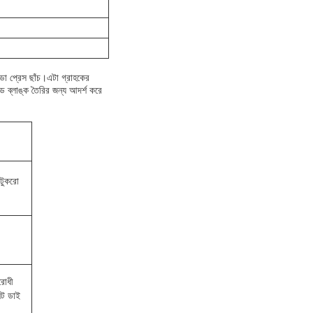
ডা প্রেস ছাঁচ।এটা গ্রাহকের
ল্ড ব্লাঙ্ক তৈরির জন্য আদর্শ করে
য় টুকরো
িরোধী
নট ডাই