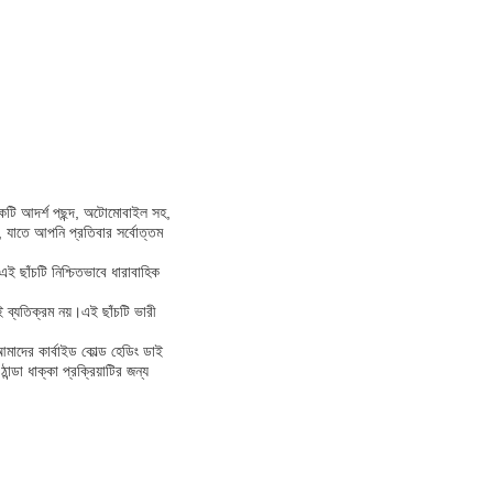
য একটি আদর্শ পছন্দ, অটোমোবাইল সহ,
ে, যাতে আপনি প্রতিবার সর্বোত্তম
ই ছাঁচটি নিশ্চিতভাবে ধারাবাহিক
ই ব্যতিক্রম নয়।এই ছাঁচটি ভারী
আমাদের কার্বাইড কোল্ড হেডিং ডাই
্ডা ধাক্কা প্রক্রিয়াটির জন্য