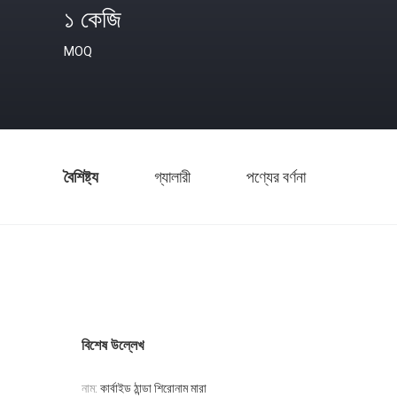
১ কেজি
MOQ
বৈশিষ্ট্য
গ্যালারী
পণ্যের বর্ণনা
বিশেষ উল্লেখ
নাম:
কার্বাইড ঠান্ডা শিরোনাম মারা