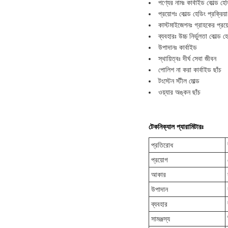
পণ্যের নামঃ কার্বাইড কোল্ড হে
প্রয়োগঃ কোল্ড হেডিং প্রক্রিয়া
কাস্টমাইজেশনঃ গ্রাহকের প্রয়
ব্যবহারঃ উচ্চ নির্ভুলতা কোল্ড হে
উপাদানঃ কার্বাইড
স্থায়িত্বঃ দীর্ঘ সেবা জীবন
পোলিশ না করা কার্বাইড ছাঁচ
টংস্টেন স্টীল মোল্ড
ওয়্যার অঙ্কন ছাঁচ
টেকনিক্যাল প্যারামিটারঃ
প্রতিরোধ
প্রয়োগ
আকার
উপাদান
ব্যবহার
সামঞ্জস্য