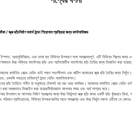
পণ্যের বর্ণনা
ঁকা / স্ক্রু ছাঁচনির্মাণ যথার্থ ঠান্ডা শিরোনাম প্রক্রিয়া জন্য কাস্টমাইজড
ইস্পাত, অ্যালুমিনিয়াম, এবং তামা মত বিভিন্ন উপকরণ সঙ্গে সামঞ্জস্যপূর্ণ, এটি বিভিন্ন শিল্পের জন্
বিশেষভাবে উচ্চ শক্তির ফাস্টেনার ছাঁচ এবং অটোমোটিভ ফাস্টেনার ছাঁচ তৈরির জন্য ডিজাইন করা হয়েছ
মাদের কার্বাইড কোল্ড হেডিং ডাই শক্ত সহনশীলতা এবং জটিল আকারের স্ক্রু ছাঁচ তৈরির জন্য নিখুঁত।এ
ে, এমনকি সবচেয়ে চাহিদাপূর্ণ ঠান্ডা হেডিং অ্যাপ্লিকেশন।
ের ছাঁচ তৈরিতে গর্বিত যা শুধুমাত্র টেকসই নয় বরং খরচ কার্যকর। আমাদের কার্বাইড কোল্ড হেডিং ডা
ষণ করা সহজভাবে ডিজাইন করা হয়েছেদীর্ঘমেয়াদে আপনার সময় এবং অর্থ সাশ্রয় করে।
ৎপাদন বা আপনার নির্মাণ প্রকল্পের জন্য উচ্চ নির্ভুলতা স্ক্রু ছাঁচ জন্য একটি ছাঁচ খুঁজছেন কিনা, 
বং পরিধান প্রতিরোধের, বিভিন্ন উপকরণগুলির সাথে সামঞ্জস্য এবং উচ্চ নির্ভুল নকশা এটিকে যে কোনও ঠান