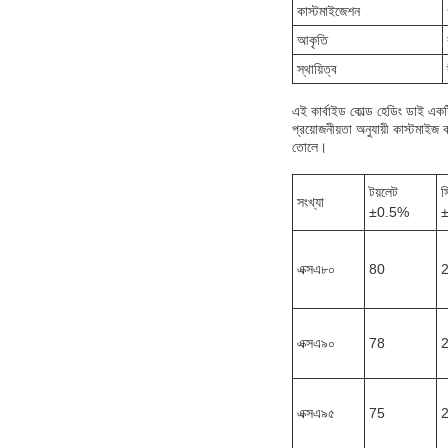
কাস্টমাইজেশন
আকৃতি
স্থায়িত্ব
এই কার্বাইড কোল্ড হেডিং ডাই একট
প্রয়োজনীয়তা অনুযায়ী কাস্টমাইজ 
তোলে।
টয়লেট
স
সংখ্যা
±0.5%
এক্সএ৮০
80
এক্সএ৯০
78
এক্সএ৯৫
75