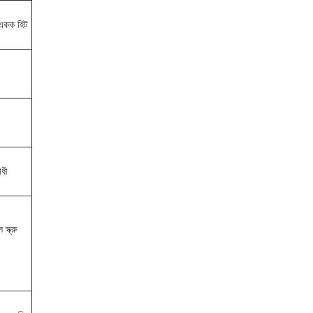
ন একক হিট
োধী
স্ক্রু