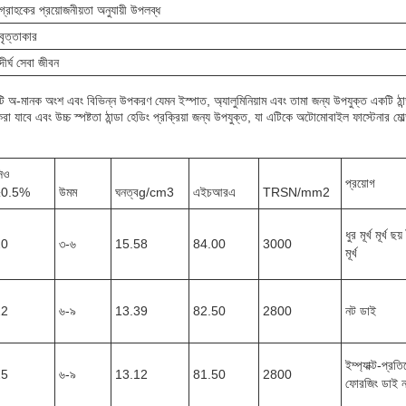
গ্রাহকের প্রয়োজনীয়তা অনুযায়ী উপলব্ধ
বৃত্তাকার
দীর্ঘ সেবা জীবন
ি অ-মানক অংশ এবং বিভিন্ন উপকরণ যেমন ইস্পাত, অ্যালুমিনিয়াম এবং তামা জন্য উপযুক্ত একটি ঠান্
করা যাবে এবং উচ্চ স্পষ্টতা ঠান্ডা হেডিং প্রক্রিয়া জন্য উপযুক্ত, যা এটিকে অটোমোবাইল ফাস্টেনার মো
িও
প্রয়োগ
±0.5%
উমম
ঘনত্বg/cm3
এইচআরএ
TRSN/mm2
ধুর মূর্খ মূর্খ ছ
20
৩-৬
15.58
84.00
3000
মূর্খ
22
৬-৯
13.39
82.50
2800
নট ডাই
ইম্প্যাক্ট-প্রত
25
৬-৯
13.12
81.50
2800
ফোরজিং ডাই 