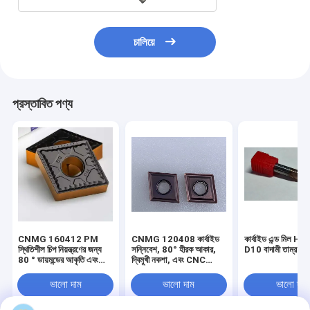
চালিয়ে
প্রস্তাবিত পণ্য
CNMG 160412 PM
CNMG 120408 কার্বাইড
কার্বাইড এন্ড মিল 
স্থিতিশীল চিপ নিয়ন্ত্রণের জন্য
সন্নিবেশ, 80° হীরক আকার,
D10 বাদামী তাম্র লে
80 ° ডায়মন্ডের আকৃতি এবং
দ্বিমুখী নকশা, এবং CNC
নেতিবাচক রেক জ্যামিতি সহ
টার্নিংয়ের জন্য নেতিবাচক র‍্যাক
কার্বাইড সন্নিবেশ
ভালো দাম
ভালো দাম
ভালো দাম