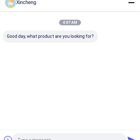
Xincheng
বাড়ি
আমাদের
আমাদের সাথে যোগাযোগ
Desktop
Site
সম্পর্কে
করুন
4:07 AM
সাইট ম্যাপ
গোপনীয়তা নীতি
গুণ
সিমেন্টেড কার্বাইড রড
চীন কারখানা.Copyright © 2026 Xincheng (xiamen)
Good day, what product are you looking for?
cemented carbide co., ltd.. All Rights Reserved.
বাড়ি
পণ্য
আমাদের সম্বন্ধে