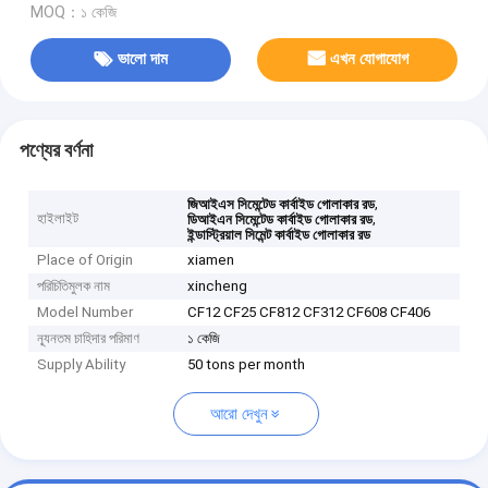
MOQ：১ কেজি
ভালো দাম
এখন যোগাযোগ
পণ্যের বর্ণনা
,
জিআইএস সিমেন্টেড কার্বাইড গোলাকার রড
হাইলাইট
,
ডিআইএন সিমেন্টেড কার্বাইড গোলাকার রড
ইন্ডাস্ট্রিয়াল সিমেন্ট কার্বাইড গোলাকার রড
Place of Origin
xiamen
পরিচিতিমুলক নাম
xincheng
Model Number
CF12 CF25 CF812 CF312 CF608 CF406
ন্যূনতম চাহিদার পরিমাণ
১ কেজি
Supply Ability
50 tons per month
আরো দেখুন