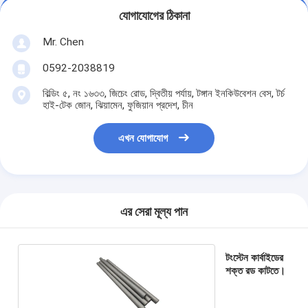
যোগাযোগের ঠিকানা
Mr. Chen
0592-2038819
বিল্ডিং ৫, নং ১৬৩৩, জিচেং রোড, দ্বিতীয় পর্যায়, টঙ্গান ইনকিউবেশন বেস, টর্চ
হাই-টেক জোন, ঝিয়ামেন, ফুজিয়ান প্রদেশ, চীন
এখন যোগাযোগ
এর সেরা মূল্য পান
টংস্টেন কার্বাইডের
শক্ত রড কাটতে।