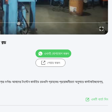
র রড
এখনই যোগাযোগ করুন
শেয়ার করুন
যের বর্ণনাঃ আমাদের টংস্টেন কার্বাইড রডগুলি গ্রাহকের প্রয়োজনীয়তা অনুসারে কাস্টমাইজযোগ্য,
একটি বার্তা দিন