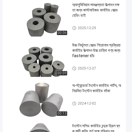
অ্যালুমিনিয়াম সামঞ্জস্যতা উত্পাদন দক্ষ
তা জন্য কাস্টমাইজড কার্বাইড কোল্ড
হেডিং ডাই
কার্বাইড ঠান্ডা শিরোনাম মারা
2025-12-29
00:06
উচ্চ নির্ভুলতা কোল্ড শিরোনাম প্রক্রিয়া
কার্বাইড উত্পাদন উচ্চ চাহিদা পণ্য জন্য
fastener ছাঁচ
কার্বাইড ঠান্ডা শিরোনাম মারা
2025-12-27
00:09
অ-স্ট্যান্ডার্ড টংস্টেন কার্বাইড পার্টস, অ
নিয়মিত টংস্টেন কার্বাইড ফাঁকা
কার্বাইডের অ-মানক যন্ত্রাংশ
2024-12-02
00:13
টংস্টেন সলিড কার্বাইড বন্দুক ড্রিল ব্ল
ক মাল্টি কুলিং গর্ত সঙ্গে পরিধান প্র