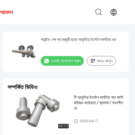
য আবেদন
পয়েন্টড শেষ সহ বহুমুখী ছাতা আকৃতির টংস্টেন কার্বাইড রড
এখনই যোগাযোগ করুন
আরও জানুন
সম্পর্কিত ভিডিও
টি আকৃতির টংস্টেন কার্বাইড বার কাস্ট
মাইজড কঠোরতা / ব্যাসার্ধ / সহনশীল
তা
কার্বাইড টি রড
2025-04-17
00:13