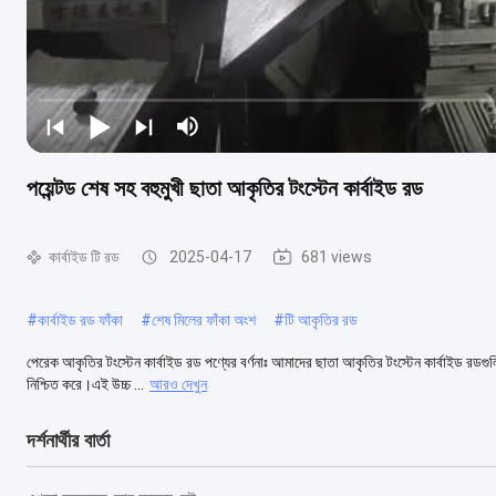
পয়েন্টড শেষ সহ বহুমুখী ছাতা আকৃতির টংস্টেন কার্বাইড রড
কার্বাইড টি রড
2025-04-17
681 views
#
কার্বাইড রড ফাঁকা
#
শেষ মিলের ফাঁকা অংশ
#
টি আকৃতির রড
পেরেক আকৃতির টংস্টেন কার্বাইড রড পণ্যের বর্ণনাঃ আমাদের ছাতা আকৃতির টংস্টেন কার্বাইড রডগুলি 
নিশ্চিত করে।এই উচ্চ ...
আরও দেখুন
দর্শনার্থীর বার্তা