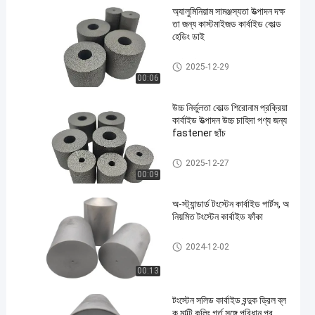
অ্যালুমিনিয়াম সামঞ্জস্যতা উত্পাদন দক্ষ
তা জন্য কাস্টমাইজড কার্বাইড কোল্ড
হেডিং ডাই
কার্বাইড ঠান্ডা শিরোনাম মারা
2025-12-29
00:06
উচ্চ নির্ভুলতা কোল্ড শিরোনাম প্রক্রিয়া
কার্বাইড উত্পাদন উচ্চ চাহিদা পণ্য জন্য
fastener ছাঁচ
কার্বাইড ঠান্ডা শিরোনাম মারা
2025-12-27
00:09
অ-স্ট্যান্ডার্ড টংস্টেন কার্বাইড পার্টস, অ
নিয়মিত টংস্টেন কার্বাইড ফাঁকা
কার্বাইডের অ-মানক যন্ত্রাংশ
2024-12-02
00:13
টংস্টেন সলিড কার্বাইড বন্দুক ড্রিল ব্ল
ক মাল্টি কুলিং গর্ত সঙ্গে পরিধান প্র