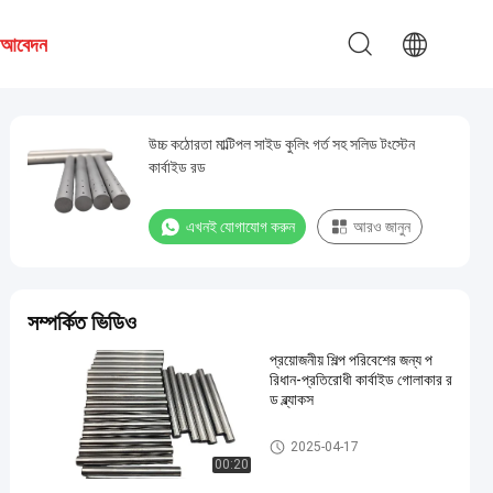
য আবেদন
উচ্চ কঠোরতা মাল্টিপল সাইড কুলিং গর্ত সহ সলিড টংস্টেন
কার্বাইড রড
এখনই যোগাযোগ করুন
আরও জানুন
সম্পর্কিত ভিডিও
প্রয়োজনীয় শিল্প পরিবেশের জন্য প
রিধান-প্রতিরোধী কার্বাইড গোলাকার র
ড ব্ল্যাকস
টংস্টেন কার্বাইড রড
2025-04-17
00:20