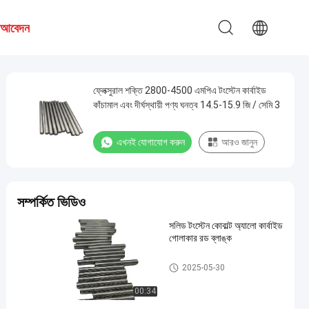
য আবেদন
ফ্লেক্সুরাল শক্তি 2800-4500 এমপিএ টংস্টেন কার্বাইড
কাঁচামাল এবং দীর্ঘস্থায়ী পণ্য ঘনত্ব 14.5-15.9 জি / সেমি 3
এখনই যোগাযোগ করুন
আরও জানুন
সম্পর্কিত ভিডিও
সলিড টংস্টেন কোবাল্ট অ্যালো কার্বাইড
গোলাকার রড ব্লাঙ্ক
সিমেন্টেড কার্বাইড রড
2025-05-30
00:34