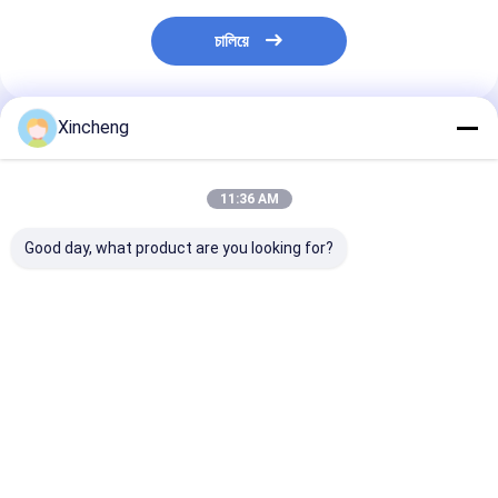
চালিয়ে
Xincheng
প্রস্তাবিত পণ্য
11:36 AM
Good day, what product are you looking for?
পরিমাপ যন্ত্রের জন্য ধাক্কা
পরিমার্জিত টংস্টেন কার্বাইড গোলক
অটোমোটিভ / এয়ারস্প
প্রতিরোধী পরিশোধিত টংস্টেন
ক্ষয় প্রতিরোধী টংস্টেন খাদ বল
কাস্টমাইজড টংস্টেন কা
কার্বাইড বল
ইমপ্যাক্ট প্রতিরোধী
ভালো দাম
ভালো দাম
ভালো দাম