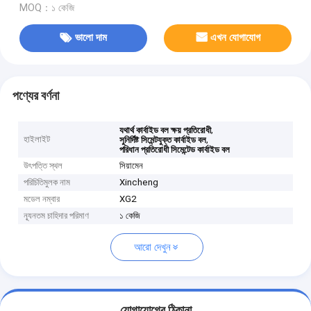
MOQ：১ কেজি
ভালো দাম
এখন যোগাযোগ
পণ্যের বর্ণনা
,
যথার্থ কার্বাইড বল ক্ষয় প্রতিরোধী
হাইলাইট
,
সুনির্দিষ্ট সিমেন্টযুক্ত কার্বাইড বল
পরিধান প্রতিরোধী সিমেন্টেড কার্বাইড বল
উৎপত্তি স্থল
সিয়ামেন
পরিচিতিমুলক নাম
Xincheng
মডেল নম্বার
XG2
ন্যূনতম চাহিদার পরিমাণ
১ কেজি
আরো দেখুন
যোগাযোগের ঠিকানা