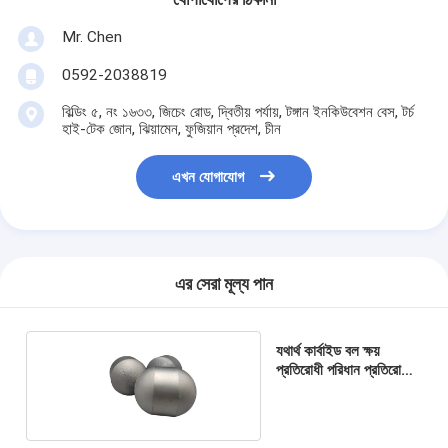
Mr. Chen
0592-2038819
বিল্ডিং ৫, নং ১৬৩৩, জিচেং রোড, দ্বিতীয় পর্যায়, টঙ্গান ইনকিউবেশন বেস, টর্চ
হাই-টেক জোন, ঝিয়ামেন, ফুজিয়ান প্রদেশ, চীন
এখন যোগাযোগ
এর সেরা মূল্য পান
যথার্থ কার্বাইড বল ক্ষয়
প্রতিরোধী পরিধান প্রতিরোধী
সিমেন্ট কার্বাইড বল