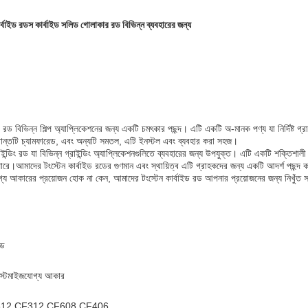
্বাইড রডস কার্বাইড সলিড গোলাকার রড বিভিন্ন ব্যবহারের জন্য
রড বিভিন্ন শিল্প অ্যাপ্লিকেশনের জন্য একটি চমৎকার পছন্দ। এটি একটি অ-মানক পণ্য যা নির্দিষ্ট গ্র
ান্তটি চ্যামফারেড, এবং অন্যটি সমতল, এটি ইনস্টল এবং ব্যবহার করা সহজ।
গ্রাইন্ডিং রড যা বিভিন্ন গ্রাইন্ডিং অ্যাপ্লিকেশনগুলিতে ব্যবহারের জন্য উপযুক্ত। এটি একটি শক্তিশালী 
রে।আমাদের টংস্টেন কার্বাইড রডের গুণমান এবং স্থায়িত্ব এটি গ্রাহকদের জন্য একটি আদর্শ পছন্দ ক
জযোগ্য আকারের প্রয়োজন হোক না কেন, আমাদের টংস্টেন কার্বাইড রড আপনার প্রয়োজনের জন্য নিখুঁত 
রড
 কাস্টমাইজযোগ্য আকার
F812 CF312 CF608 CF406