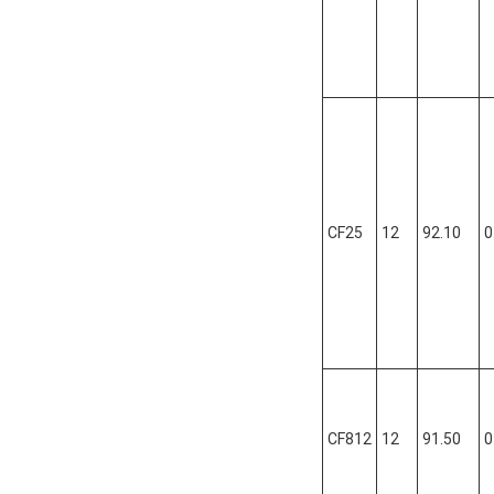
CF25
12
92.10
0
CF812
12
91.50
0