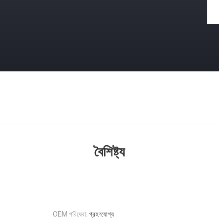
বৈশিষ্ট্য
OEM পরিষেবা:
গ্রহণযোগ্য