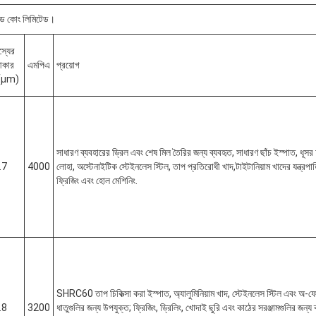
বাইড কোং লিমিটেড।
স্যের
কার
এমপিএ
প্রয়োগ
(μm)
সাধারণ ব্যবহারের ড্রিল এবং শেষ মিল তৈরির জন্য ব্যবহৃত, সাধারণ ছাঁচ ইস্পাত, ধূসর
.7
4000
লোহা, অস্টেনাইটিক স্টেইনলেস স্টিল, তাপ প্রতিরোধী খাদ,টাইটানিয়াম খাদের যন্ত্রপা
ফ্রিজিং এবং হোল মেশিনিং.
SHRC60 তাপ চিকিত্সা করা ইস্পাত, অ্যালুমিনিয়াম খাদ, স্টেইনলেস স্টিল এবং অ-ফ
.8
3200
ধাতুগুলির জন্য উপযুক্ত; ফ্রিজিং, ড্রিলিং, খোদাই ছুরি এবং কাঠের সরঞ্জামগুলির জন্য 