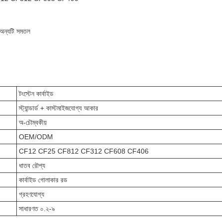
ং অন্যটি সমতল
টংস্টেন কার্বাইড
স্ট্যান্ডার্ড + কাস্টমাইজযোগ্য আকার
অ-চৌম্বকীয়
OEM/ODM
CF12 CF25 CF812 CF312 CF608 CF406
ধাতব রৌপ্য
কার্বাইড গোলাকার রড
গ্রহণযোগ্য
সাধারণত ০.২-৯