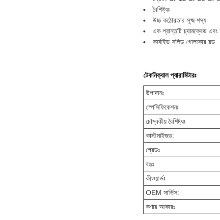
বৈশিষ্ট্যঃ
উচ্চ কঠোরতার সূক্ষ্ম শস্য
এক প্রান্তটি চ্যামফ্রেড এব
কার্বাইড সলিড গোলাকার রড
টেকনিক্যাল প্যারামিটারঃ
উপাদানঃ
স্পেসিফিকেশনঃ
চৌম্বকীয় বৈশিষ্ট্যঃ
কাস্টমাইজড:
গ্রেডঃ
রঙঃ
কীওয়ার্ডঃ
OEM সার্ভিস:
কণার আকারঃ