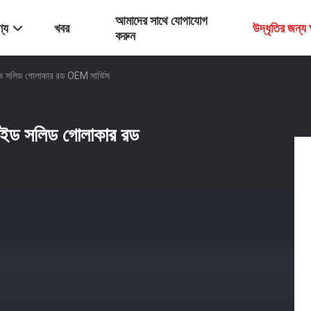
আমাদের সাথে যোগাযোগ
্য
খবর
উদ্ধৃতির জন্
করুন
বাইড সলিড গোলাকার রড OEM সার্ভিস
্বাইড সলিড গোলাকার রড