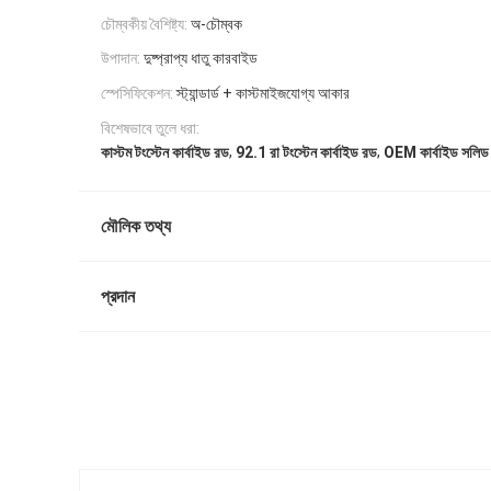
চৌম্বকীয় বৈশিষ্ট্য:
অ-চৌম্বক
উপাদান:
দুষ্প্রাপ্য ধাতু কারবাইড
স্পেসিফিকেশন:
স্ট্যান্ডার্ড + কাস্টমাইজযোগ্য আকার
বিশেষভাবে তুলে ধরা:
,
,
কাস্টম টংস্টেন কার্বাইড রড
92.1 রা টংস্টেন কার্বাইড রড
OEM কার্বাইড সলিড
মৌলিক তথ্য
প্রদান