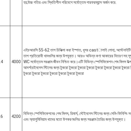
হয়;উচ্চ গতির এবং স্থিতিশীল পরিবেশে সর্বোত্তম পারফরম্যান্স অর্জন করে.
এইচআরসি 55-62 তাপ চিকিত্সা করা ইস্পাত, ধূসর castালাই লোহা, অস্টেনাইট
তাপ প্রতিরোধী খাদগুলির জন্য উপযুক্ত। আরও অভিন্ন কণা আকারের বিতরণ সহ সূক্ষ
.4
4000
WC সর্বোত্তম সরঞ্জাম জীবন নিশ্চিত করে।এটি বিভিন্ন স্পেসিফিকেশন শেষ মিলস উত্
আদর্শরেইনলেস স্টিলের জন্য টুকরো টুকরো টুকরো টুকরো টুকরো টুকরো টুকরো টুকরো
টুকরো টুকরো টুকরো টুকরো টুকরো টুকরো টুকরো
বিভিন্ন স্পেসিফিকেশনের শেষ মিলস, রিমার্স, স্টেইনলেস স্টিলের জন্য সেমি-ফিনিশিং সর
.6
4200
এবং অ্যালুমিনিয়াম খাদের মতো উপকরণগুলির জন্য সরঞ্জাম তৈরির জন্য উপযুক্ত।