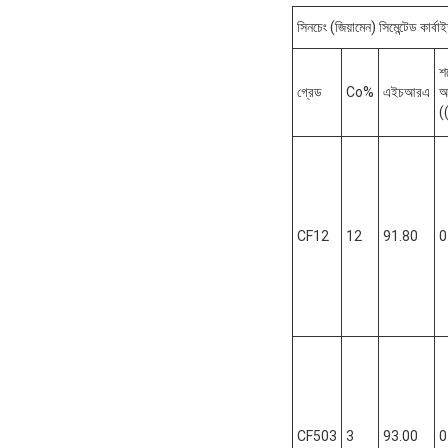
সিনচেং (জিয়ামেন) সিমেন্টেড কার্
শ
গ্রেড
Co%
এইচআরএ
আ
(
CF12
12
91.80
0
CF503
3
93.00
0