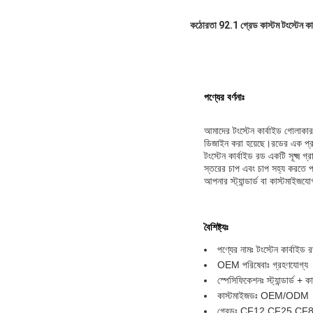
কঠোরতা 92.1 গ্রেড কাস্টম টংস্টেন কার
পণ্যের বর্ণনাঃ
আমাদের টংস্টেন কার্বাইড গোলাকার 
ডিজাইন করা হয়েছে।রডের এক প্র
টংস্টেন কার্বাইড রড একটি সূক্ষ্ম 
স্তরের চাপ এবং চাপ সহ্য করতে পা
আপনার স্ট্যান্ডার্ড বা কাস্টমাই
বৈশিষ্ট্যঃ
পণ্যের নামঃ টংস্টেন কার্বাইড 
OEM পরিষেবাঃ গ্রহণযোগ্য
স্পেসিফিকেশনঃ স্ট্যান্ডার্ড +
কাস্টমাইজডঃ OEM/ODM
গ্রেডঃ CF12 CF25 C