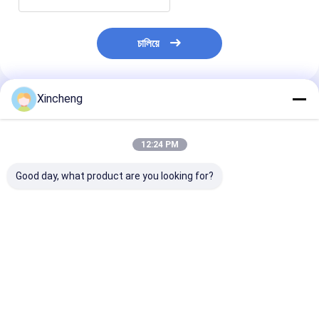
চালিয়ে
Xincheng
প্রস্তাবিত পণ্য
12:24 PM
Good day, what product are you looking for?
সূক্ষ্মভাবে টংস্টেন গ্রাউন্ড কার্বাইড
টেকসই টংস্টেন স্টীল রড, মাল্টিপল
একাধিক শীতল গর্ত সহ 
রড, অ চৌম্বকীয় ছোট বৃত্তাকার
ওয়াটার আউটলেট গর্ত সঙ্গে কঠিন
টংস্টেন কার্বাইড রড ফাঁ
বার
কার্বাইড বৃত্তাকার ফাঁকা
বৃত্তাকার
ভালো দাম
ভালো দাম
ভালো দাম