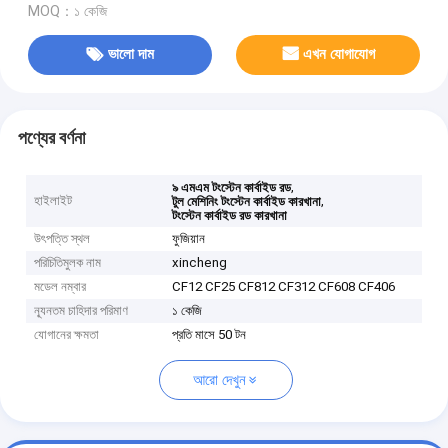
MOQ：১ কেজি
ভালো দাম
এখন যোগাযোগ
পণ্যের বর্ণনা
,
৯ এমএম টংস্টেন কার্বাইড রড
হাইলাইট
,
টুল মেশিনিং টংস্টেন কার্বাইড কারখানা
টংস্টেন কার্বাইড রড কারখানা
উৎপত্তি স্থল
ফুজিয়ান
পরিচিতিমুলক নাম
xincheng
মডেল নম্বার
CF12 CF25 CF812 CF312 CF608 CF406
ন্যূনতম চাহিদার পরিমাণ
১ কেজি
যোগানের ক্ষমতা
প্রতি মাসে 50 টন
আরো দেখুন