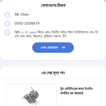
যোগাযোগের ঠিকানা
Mr. Chen
0592-2038819
বিল্ডিং ৫, নং ১৬৩৩, জিচেং রোড, দ্বিতীয় পর্যায়, টঙ্গান ইনকিউবেশন বেস, টর্চ
হাই-টেক জোন, ঝিয়ামেন, ফুজিয়ান প্রদেশ, চীন
এখন যোগাযোগ
এর সেরা মূল্য পান
টুল মেশিনিংয়ের জন্য টংস্টেন
কার্বাইড রড কারখানা