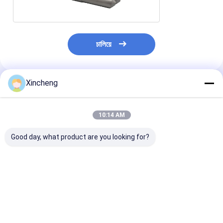
চালিয়ে
Xincheng
প্রস্তাবিত পণ্য
10:14 AM
Good day, what product are you looking for?
টনিযুক্ত টি-আকৃতির ধাতব কাটিয়া
দীর্ঘ জীবনকাল উচ্চ তাপমাত্রা এবং
শেষ মিল উপাদান টংস্টে
রড
পরিধান প্রতিরোধের জন্য টংস্টেন
T- আকৃতির স্থায়িত্ব 
কার্বাইড ছাতা আকৃতির টি- রড
দীর্ঘস্থায়ী কর্মক্ষমতা জন
ভালো দাম
ভালো দাম
ভালো দাম