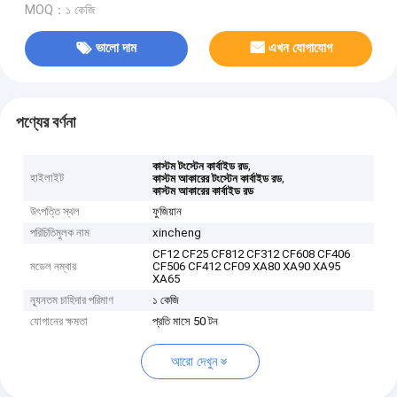
MOQ：১ কেজি
ভালো দাম
এখন যোগাযোগ
পণ্যের বর্ণনা
,
কাস্টম টংস্টেন কার্বাইড রড
হাইলাইট
,
কাস্টম আকারের টংস্টেন কার্বাইড রড
কাস্টম আকারের কার্বাইড রড
উৎপত্তি স্থল
ফুজিয়ান
পরিচিতিমুলক নাম
xincheng
CF12 CF25 CF812 CF312 CF608 CF406
মডেল নম্বার
CF506 CF412 CF09 XA80 XA90 XA95
XA65
ন্যূনতম চাহিদার পরিমাণ
১ কেজি
যোগানের ক্ষমতা
প্রতি মাসে 50 টন
আরো দেখুন