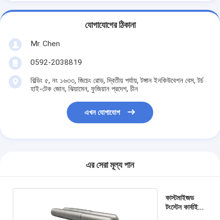
যোগাযোগের ঠিকানা
Mr. Chen
0592-2038819
বিল্ডিং ৫, নং ১৬৩৩, জিচেং রোড, দ্বিতীয় পর্যায়, টঙ্গান ইনকিউবেশন বেস, টর্চ
হাই-টেক জোন, ঝিয়ামেন, ফুজিয়ান প্রদেশ, চীন
এখন যোগাযোগ
এর সেরা মূল্য পান
কাস্টমাইজড
টংস্টেন কার্বাইড
রড