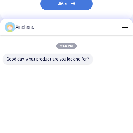
চালিয়ে
Xincheng
প্রস্তাবিত পণ্য
9:44 PM
Good day, what product are you looking for?
CNMG 160412 PM
CNMG 120408 কার্বাইড
কার্বাইড এন্ড মিল 
স্থিতিশীল চিপ নিয়ন্ত্রণের জন্য
সন্নিবেশ, 80° হীরক আকার,
D10 বাদামী তাম্র লে
80 ° ডায়মন্ডের আকৃতি এবং
দ্বিমুখী নকশা, এবং CNC
নেতিবাচক রেক জ্যামিতি সহ
টার্নিংয়ের জন্য নেতিবাচক র‍্যাক
কার্বাইড সন্নিবেশ
ভালো দাম
ভালো দাম
ভালো দাম
বাড়ি
আমাদের
আমাদের সাথে যোগাযোগ
Desktop