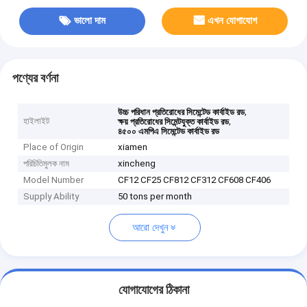
ভালো দাম
এখন যোগাযোগ
পণ্যের বর্ণনা
,
উচ্চ পরিধান প্রতিরোধের সিমেন্টেড কার্বাইড রড
হাইলাইট
,
ক্ষয় প্রতিরোধের সিমেন্টযুক্ত কার্বাইড রড
৪৫০০ এমপিএ সিমেন্টেড কার্বাইড রড
Place of Origin
xiamen
পরিচিতিমুলক নাম
xincheng
Model Number
CF12 CF25 CF812 CF312 CF608 CF406
Supply Ability
50 tons per month
আরো দেখুন
যোগাযোগের ঠিকানা