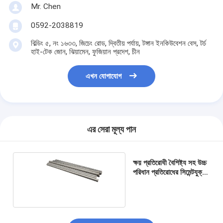
Mr. Chen
0592-2038819
বিল্ডিং ৫, নং ১৬৩৩, জিচেং রোড, দ্বিতীয় পর্যায়, টঙ্গান ইনকিউবেশন বেস, টর্চ
হাই-টেক জোন, ঝিয়ামেন, ফুজিয়ান প্রদেশ, চীন
এখন যোগাযোগ
এর সেরা মূল্য পান
ক্ষয় প্রতিরোধী বৈশিষ্ট্য সহ উচ্চ
পরিধান প্রতিরোধের সিমেন্টযুক্ত
কার্বাইড রড।