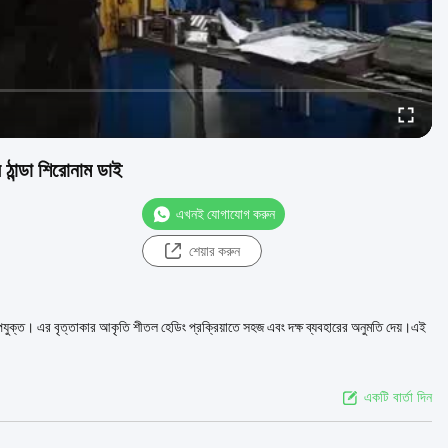
র ঠান্ডা শিরোনাম ডাই
এখনই যোগাযোগ করুন
শেয়ার করুন
জন্য উপযুক্ত। এর বৃত্তাকার আকৃতি শীতল হেডিং প্রক্রিয়াতে সহজ এবং দক্ষ ব্যবহারের অনুমতি দেয়।এই
একটি বার্তা দিন