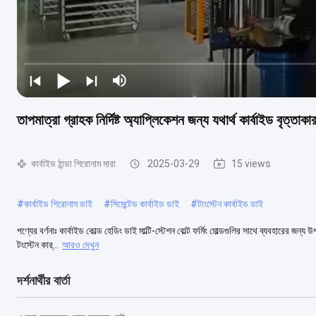
তাপমাত্রা গ্রাহক নির্দিষ্ট অ্যাপ্লিকেশন জন্য যথার্থ কার্বাইড বৃত্তাকা
কার্বাইড ঠান্ডা শিরোনাম মারা
2025-03-29
15 views
#
কার্বাইড শিরোনাম ডাই
#
সিমেন্টেড কার্বাইড ডাই
#
টাংস্টেন কার্বাইড ডাই
পণ্যের বর্ণনাঃ কার্বাইড কোল্ড হেডিং ডাই মাল্টি-স্টেশন বোল্ট ফর্মিং মোল্ডগুলির সাথে ব্যবহারের 
টংস্টেন কার্...
আরও দেখুন
দর্শনার্থীর বার্তা